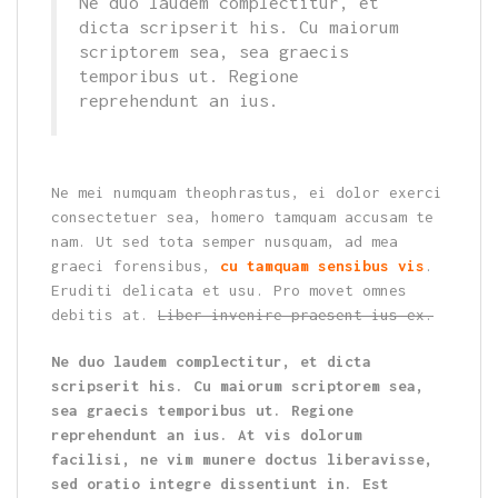
Ne duo laudem complectitur, et
dicta scripserit his. Cu maiorum
scriptorem sea, sea graecis
temporibus ut. Regione
reprehendunt an ius.
Ne mei numquam theophrastus, ei dolor exerci
consectetuer sea, homero tamquam accusam te
nam. Ut sed tota semper nusquam, ad mea
graeci forensibus,
cu tamquam sensibus vis
.
Eruditi delicata et usu. Pro movet omnes
debitis at.
Liber invenire praesent ius ex.
Ne duo laudem complectitur, et dicta
scripserit his. Cu maiorum scriptorem sea,
sea graecis temporibus ut. Regione
reprehendunt an ius. At vis dolorum
facilisi, ne vim munere doctus liberavisse,
sed oratio integre dissentiunt in. Est