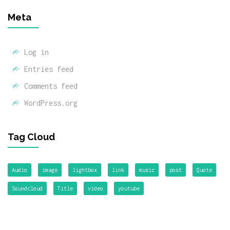
Meta
Log in
Entries feed
Comments feed
WordPress.org
Tag Cloud
Audio
image
lightbox
link
music
post
Quote
Soundcloud
Title
video
youtube