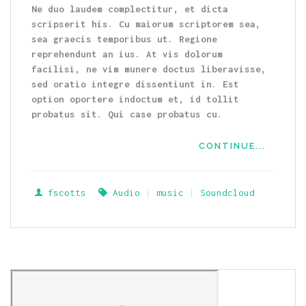
Ne duo laudem complectitur, et dicta
scripserit his. Cu maiorum scriptorem sea,
sea graecis temporibus ut. Regione
reprehendunt an ius. At vis dolorum
facilisi, ne vim munere doctus liberavisse,
sed oratio integre dissentiunt in. Est
option oportere indoctum et, id tollit
probatus sit. Qui case probatus cu.
CONTINUE...
fscotts
Audio
|
music
|
Soundcloud