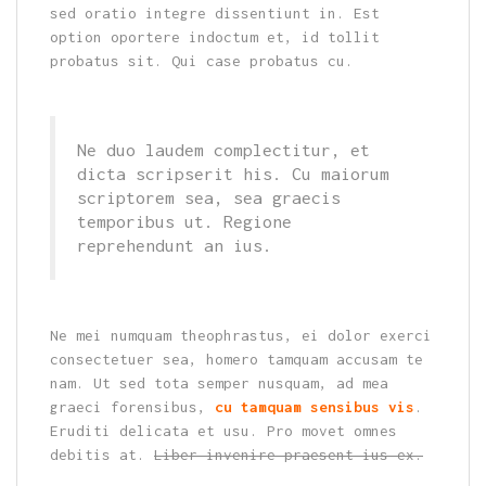
sed oratio integre dissentiunt in. Est
option oportere indoctum et, id tollit
probatus sit. Qui case probatus cu.
Ne duo laudem complectitur, et
dicta scripserit his. Cu maiorum
scriptorem sea, sea graecis
temporibus ut. Regione
reprehendunt an ius.
Ne mei numquam theophrastus, ei dolor exerci
consectetuer sea, homero tamquam accusam te
nam. Ut sed tota semper nusquam, ad mea
graeci forensibus,
cu tamquam sensibus vis
.
Eruditi delicata et usu. Pro movet omnes
debitis at.
Liber invenire praesent ius ex.