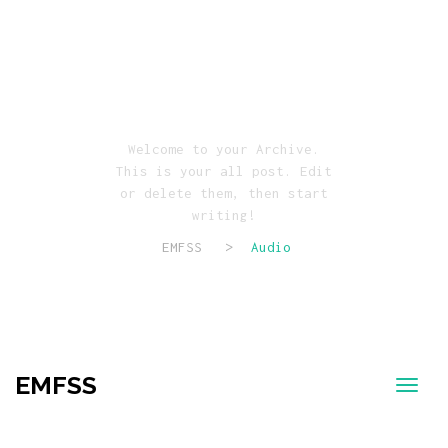
Archive Page
Welcome to your Archive.
This is your all post. Edit
or delete them, then start
writing!
EMFSS
>
Audio
EMFSS