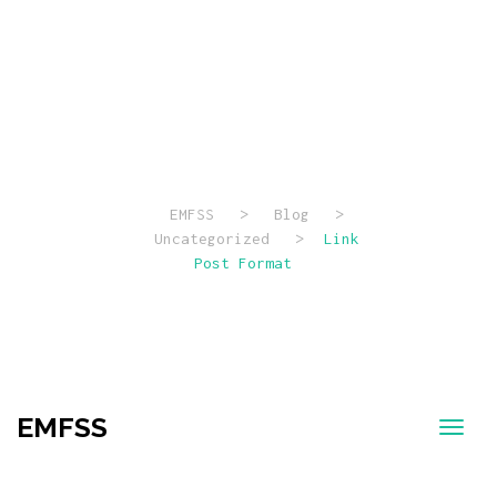
Link Post
Format
EMFSS
>
Blog
>
Uncategorized
>
Link
Post Format
EMFSS