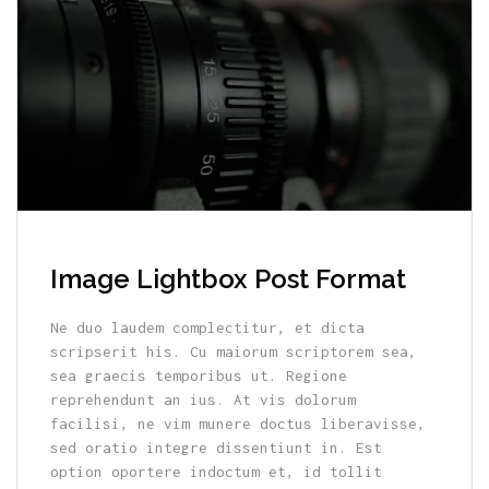
Image Lightbox Post Format
Ne duo laudem complectitur, et dicta
scripserit his. Cu maiorum scriptorem sea,
sea graecis temporibus ut. Regione
reprehendunt an ius. At vis dolorum
facilisi, ne vim munere doctus liberavisse,
sed oratio integre dissentiunt in. Est
option oportere indoctum et, id tollit