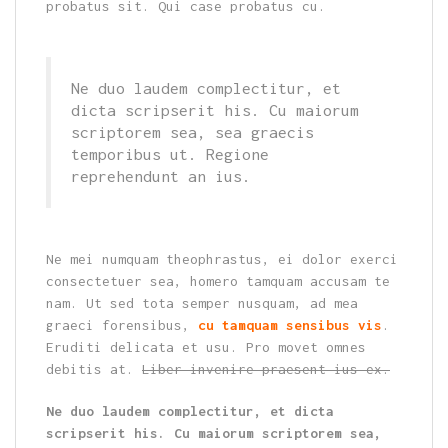
probatus sit. Qui case probatus cu.
Ne duo laudem complectitur, et
dicta scripserit his. Cu maiorum
scriptorem sea, sea graecis
temporibus ut. Regione
reprehendunt an ius.
Ne mei numquam theophrastus, ei dolor exerci
consectetuer sea, homero tamquam accusam te
nam. Ut sed tota semper nusquam, ad mea
graeci forensibus,
cu tamquam sensibus vis
.
Eruditi delicata et usu. Pro movet omnes
debitis at.
Liber invenire praesent ius ex.
Ne duo laudem complectitur, et dicta
scripserit his. Cu maiorum scriptorem sea,