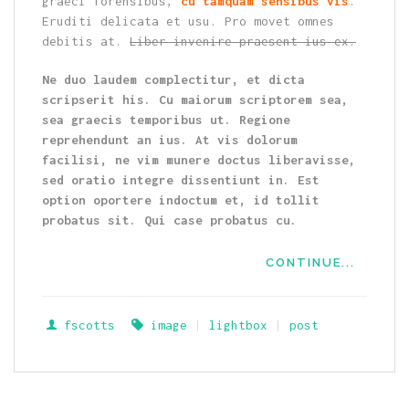
graeci forensibus,
cu tamquam sensibus vis
.
Eruditi delicata et usu. Pro movet omnes
debitis at.
Liber invenire praesent ius ex.
Ne duo laudem complectitur, et dicta
scripserit his. Cu maiorum scriptorem sea,
sea graecis temporibus ut. Regione
reprehendunt an ius. At vis dolorum
facilisi, ne vim munere doctus liberavisse,
sed oratio integre dissentiunt in. Est
option oportere indoctum et, id tollit
probatus sit. Qui case probatus cu.
CONTINUE...
fscotts
image
|
lightbox
|
post