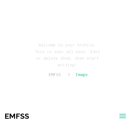
Archive Page
Welcome to your Archive.
This is your all post. Edit
or delete them, then start
writing!
EMFSS
>
Image
EMFSS