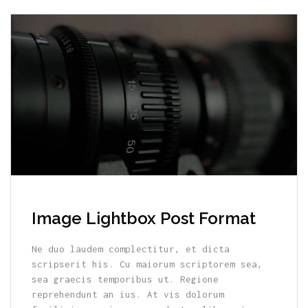
Image Lightbox Post Format
Ne duo laudem complectitur, et dicta
scripserit his. Cu maiorum scriptorem sea,
sea graecis temporibus ut. Regione
reprehendunt an ius. At vis dolorum