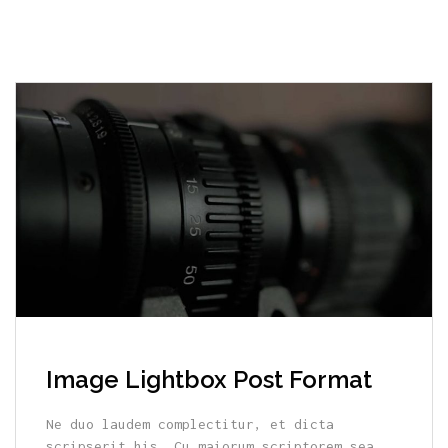
Image Lightbox Post Format
Ne duo laudem complectitur, et dicta
scripserit his. Cu maiorum scriptorem sea,